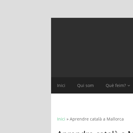
Inici
Qui som
Què feim?
Inici
»
Aprendre català a Mallorca