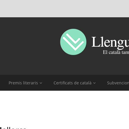
Premis literaris
Certificats de català
Subvencio