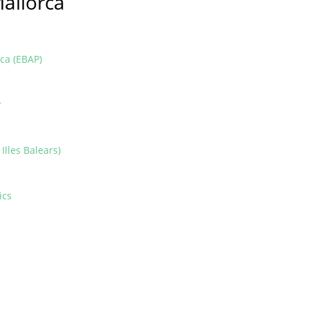
allorca
ica (EBAP)
r
 Illes Balears)
ics