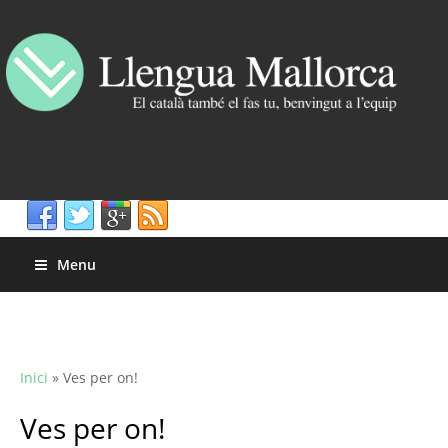
Menu
Inici
»
Ves per on!
Ves per on!