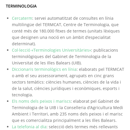
TERMINOLOGIA
Cercaterm
: servei automatitzat de consultes en línia
multilingüe del TERMCAT, Centre de Terminologia, que
conté més de 180.000 fitxes de termes (unitats lèxiques
que designen una noció en un àmbit d’especialitat
determinat).
Col·lecció «Terminologies Universitàries»
: publicacions
terminològiques del Gabinet de Terminologia de la
Universitat de les Illes Balears (UIB).
Diccionaris terminològics en línia
: elaborats pel TERMCAT
o amb el seu assessorament, agrupats en cinc grans
sectors temàtics: ciències humanes, ciències de la vida i
de la salut, ciències jurídiques i econòmiques, esports i
tecnologia.
Els noms dels peixos i mariscs
: elaborat pel Gabinet de
Terminologia de la UIB i la Conselleria d’Agricultura Medi
Ambient i Territori, amb 235 noms dels peixos i el marisc
que es comercialitza principalment a les Illes Balears.
La telefonia al dia
: selecció dels termes més rellevants