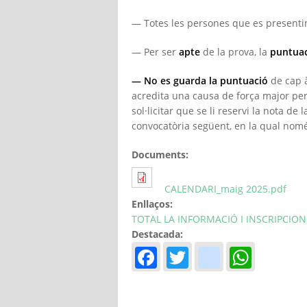
— Totes les persones que es presentin
— Per ser
apte
de la prova, la
puntua
— No es guarda la puntuació
de cap à
acredita una causa de força major per
sol·licitar que se li reservi la nota de 
convocatòria següent, en la qual nomé
Documents:
CALENDARI_maig 2025.pdf
Enllaços:
TOTAL LA INFORMACIÓ I INSCRIPCION
Destacada:
Facebook
Twitter
instagr
What