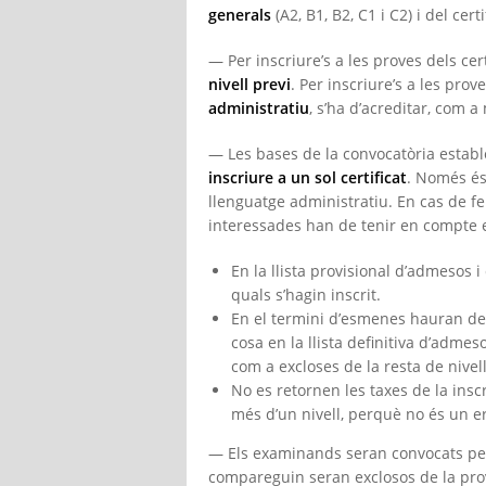
generals
(A2, B1, B2, C1 i C2) i del ce
— Per inscriure’s a les proves dels ce
nivell previ
. Per inscriure’s a les prov
administratiu
, s’ha d’acreditar, com a
— Les bases de la convocatòria estab
inscriure a un sol certificat
. Només és 
llenguatge administratiu. En cas de fer
interessades han de tenir en compte 
En la llista provisional d’admesos i
quals s’hagin inscrit.
En el termini d’esmenes hauran de t
cosa en la llista definitiva d’admes
com a excloses de la resta de nivell
No es retornen les taxes de la insc
més d’un nivell, perquè no és un er
— Els examinands seran convocats per 
compareguin seran exclosos de la pro