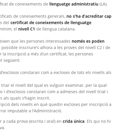
rtificat de coneixements de
llenguatge administratiu
(LA).
rtificats de coneixements generals,
no s’ha d’acreditar cap
es del
certificat de coneixements de llenguatge
 mínim, el
nivell C1
de llengua catalana.
leixen que les persones interessades
només es poden
possible inscriure’s alhora a les proves del nivell C2 i de
 la inscripció a més d’un certificat, les persones
el següent:
 d’exclosos constaran com a excloses de tots els nivells als
riar el nivell del qual es vulguin examinar, per la qual
os i d’exclosos constaran com a admeses del nivell triat i
s als quals s’hagin inscrit.
ripció dels nivells en què quedin excloses per inscripció a
ror imputable a l’Administració.
a cada prova (escrita i oral) en
crida única
. Els qui no hi
va.