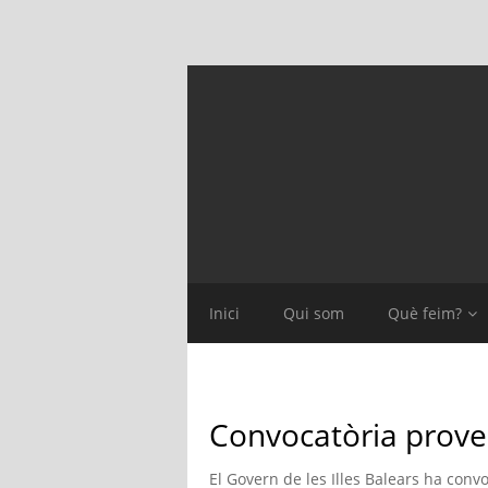
Inici
Qui som
Què feim?
Convocatòria prove
El Govern de les Illes Balears ha conv