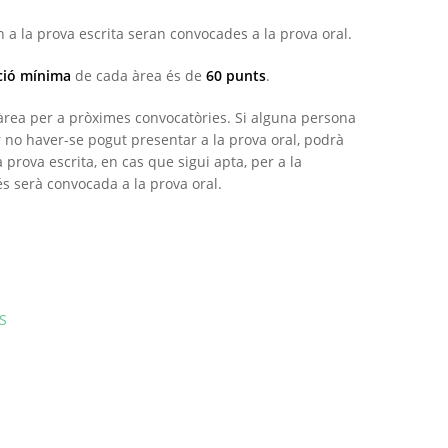
 a la prova escrita seran convocades a la prova oral.
ció mínima
de cada àrea és de
60 punts
.
rea per a pròximes convocatòries. Si alguna persona
 no haver-se pogut presentar a la prova oral, podrà
la prova escrita, en cas que sigui apta, per a la
s serà convocada a la prova oral.
S
am
sApp