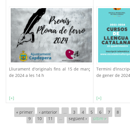
Lliurament d'originals fins al 15 de març
Termini d’inscrip
de 2024 a les 14 h
de gener de 202
[+]
[+]
Pàgines
« primer
‹ anterior
…
3
4
5
6
7
8
9
10
11
…
següent ›
últim »