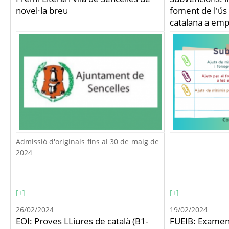
novel·la breu
foment de l'ús 
catalana a empr
Admissió d'originals fins al 30 de maig de
2024
[+]
[+]
26/02/2024
19/02/2024
EOI: Proves LLiures de català (B1-
FUEIB: Examen l