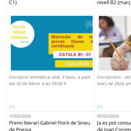
C1)
nivell B2 (mar
Inscripció telemàtica amb 3 fases, a patir
Inscripcions: de
del 26 de febrer a les 09.00 h
març de 2024, am
[+]
[+]
15/02/2024
05/02/2024
Premi literari Gabriel Florit de Sineu
Ja es pot consul
de Poesia
de Joan Corom