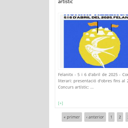
artístic
Felanitx - 5 i 6 d'abril de 2025 - C
literari: presentació d'obres fins al 
Concurs artístic: ...
[+]
Pàgines
« primer
‹ anterior
1
2