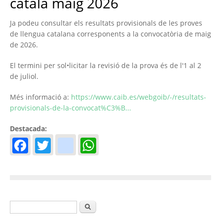
català maig 2026
Ja podeu consultar els resultats provisionals de les proves
de llengua catalana corresponents a la convocatòria de maig
de 2026.
El termini per sol•licitar la revisió de la prova és de l'1 al 2
de juliol.
Més informació a:
https://www.caib.es/webgoib/-/resultats-
provisionals-de-la-convocat%C3%B...
Destacada:
Facebook
Twitter
instagram
WhatsApp
Formulari de cerca
Cerca