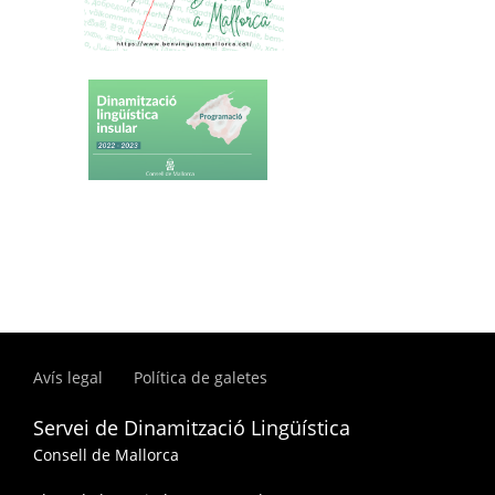
Avís legal
Política de galetes
Servei de Dinamització Lingüística
Consell de Mallorca