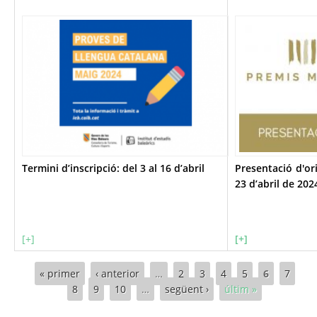
Termini d’inscripció: del 3 al 16 d’abril
Presentació d'or
23 d’abril de 202
[+]
[+]
Pàgines
« primer
‹ anterior
…
2
3
4
5
6
7
8
9
10
…
següent ›
últim »