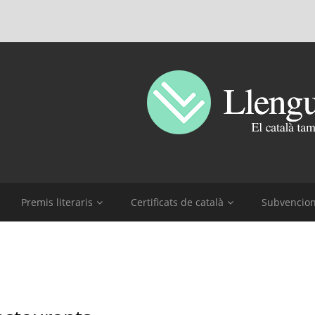
Premis literaris
Certificats de català
Subvencio