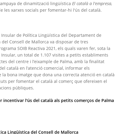
campaya de dinamització lingüística
El català a l'empresa,
e les xarxes socials per fomentar-hi l'ús del català.
ó Insular de Política Lingüística del Departament de
ca del Consell de Mallorca va disposar de tres
programa SOIB Reactiva 2021, els quals varen fer, sota la
 Insular, un total de 1.107 visites a petits establiments
tes del centre i l’eixample de Palma, amb la finalitat
s del català en l’atenció comercial, informar els
e la bona imatge que dona una correcta atenció en català
’ajuts per fomentar el català al comerç que ofereixen el
racions públiques.
incentivar l'ús del català als petits comerços de Palma
!
ica Lingüística del Consell de Mallorca