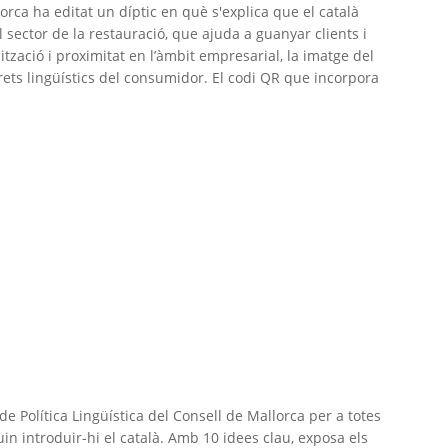
lorca ha editat un díptic en què s'explica que el català
sector de la restauració, que ajuda a guanyar clients i
zació i proximitat en l’àmbit empresarial, la imatge del
rets lingüístics del consumidor. El codi QR que incorpora
 de Política Lingüística del Consell de Mallorca per a totes
n introduir-hi el català. Amb 10 idees clau, exposa els