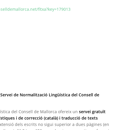
selldemallorca.net/fitxa?key=179013
 Servei de Normalització Lingüística del Consell de
ística del Consell de Mallorca ofereix un
servei gratuït
stiques i de correcció (català) i traducció de texts
xtensió dels escrits no sigui superior a dues pàgines (en