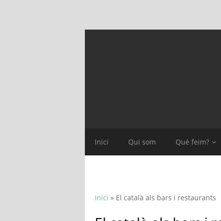
Inici
Qui som
Què feim?
Inici
»
El català als bars i restaurants