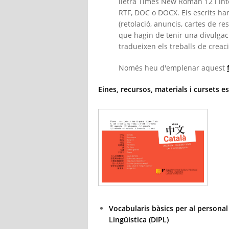
lletra Times New Roman 12 i inte
RTF, DOC o DOCX. Els escrits han
(retolació, anuncis, cartes de re
que hagin de tenir una divulgaci
tradueixen els treballs de creac
Només heu d'emplenar aquest
Eines, recursos, materials i cursets esp
Vocabularis bàsics per al personal 
Lingüística (DIPL)