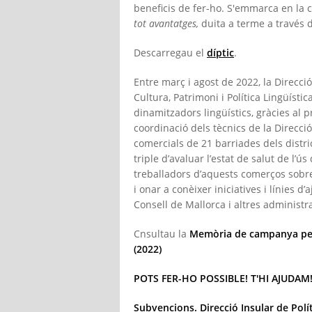
beneficis de fer-ho. S'emmarca en la 
tot avantatges,
duita a terme a través d
Descarregau el
díptic
.
Entre març i agost de 2022, la Direcci
Cultura, Patrimoni i Política Lingüísti
dinamitzadors lingüístics, gràcies al 
coordinació dels tècnics de la Direcció
comercials de 21 barriades dels distric
triple d’avaluar l’estat de salut de l’ú
treballadors d’aquests comerços sobr
i onar a conèixer iniciatives i línies d
Consell de Mallorca i altres administ
Cnsultau la
Memòria de campanya per 
(2022)
POTS FER-HO POSSIBLE! T'HI AJUDAM
Subvencions. Direcció Insular de Polít