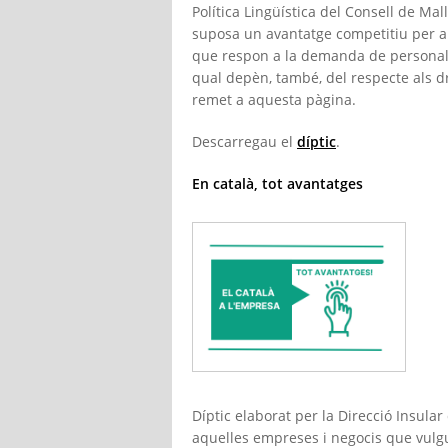
Política Lingüística del Consell de Mal
suposa un avantatge competitiu per al 
que respon a la demanda de personalit
qual depèn, també, del respecte als d
remet a aquesta pàgina.
Descarregau el
díptic
.
En català, tot avantatges
Díptic elaborat per la Direcció Insular
aquelles empreses i negocis que vulgui