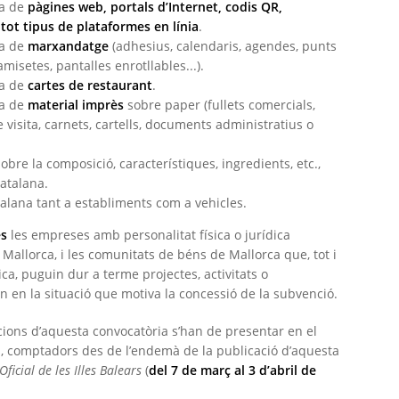
na de
pàgines web, portals d’Internet, codis QR,
 tot tipus de plataformes en línia
.
na de
marxandatge
(adhesius, calendaris, agendes, punts
amisetes, pantalles enrotllables...).
na de
cartes de restaurant
.
na de
material imprès
sobre paper (fullets comercials,
e visita, carnets, cartells, documents administratius o
obre la composició, característiques, ingredients, etc.,
atalana.
alana tant a establiments com a vehicles.
es
les empreses amb personalitat física o jurídica
 Mallorca, i les comunitats de béns de Mallorca que, tot i
ica, puguin dur a terme projectes, activitats o
 en la situació que motiva la concessió de la subvenció.
cions d’aquesta convocatòria s’han de presentar en el
ls, comptadors des de l’endemà de la publicació d’aquesta
 Oficial de les Illes Balears
(
del 7 de març al 3 d’abril de