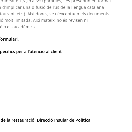
rlineat d'1,5 ) o a 650 paraules, i es presentin en format
 d’implicar una difusió de l’ús de la llengua catalana
staurant, etc.). Així doncs, se n'exceptuen els documents
ó molt limitada. Així mateix, no és revisen ni
ió o els acadèmics.
formulari
.
ecífics per a l’atenció al client
de la restauració. Direcció Insular de Política