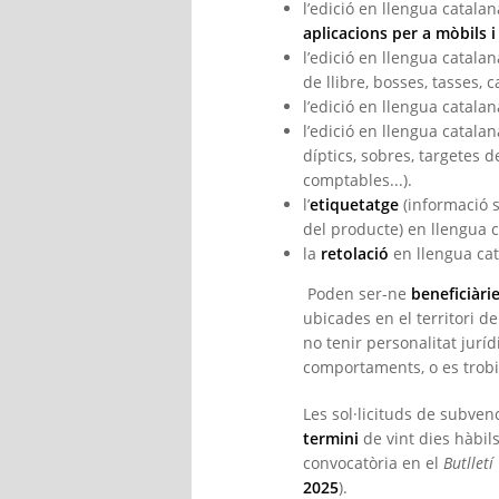
l’edició en llengua catala
aplicacions per a mòbils i
l’edició en llengua catala
de llibre, bosses, tasses, c
l’edició en llengua catala
l’edició en llengua catala
díptics, sobres, targetes d
comptables...).
l’
etiquetatge
(informació s
del producte) en llengua c
la
retolació
en llengua cat
Poden ser-ne
beneficiàri
ubicades en el territori de
no tenir personalitat juríd
comportaments, o es trobin
Les sol·licituds de subven
termini
de vint dies hàbi
convocatòria en el
Butlletí
2025
).