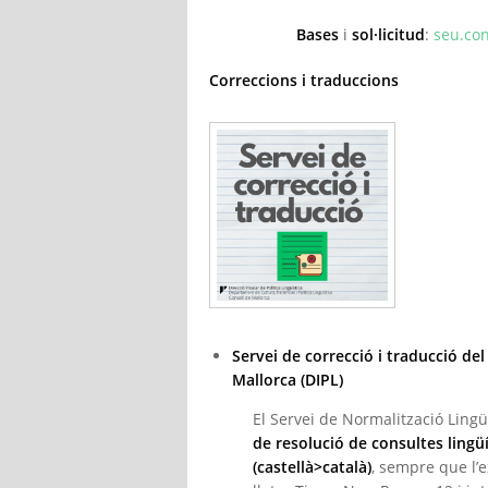
Bases
i
sol·licitud
:
seu.con
Correccions i traduccions
Servei de correcció i traducció del
Mallorca (DIPL)
El Servei de Normalització Lingü
de resolució de consultes lingüí
(castellà>català)
, sempre que l’e