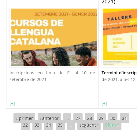
2021)
Inscripcions en línia de l'1 al 10 de
Termini d’inscrip
setembre de 2021
de 2021, a les 12
[+]
[+]
Pàgines
« primer
‹ anterior
…
27
28
29
30
31
32
33
34
35
…
següent ›
últim »