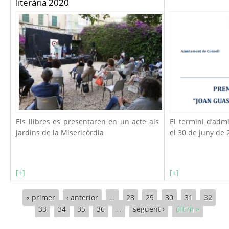
literària 2020
Els llibres es presentaren en un acte als
El termini d’adm
jardins de la Misericòrdia
el 30 de juny de 
[+]
[+]
Pàgines
« primer
‹ anterior
…
28
29
30
31
32
33
34
35
36
…
següent ›
últim »