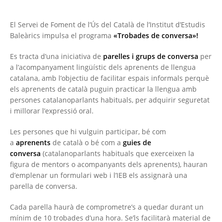
El Servei de Foment de l’Ús del Català de l’Institut d’Estudis
Baleàrics impulsa el programa
«Trobades de conversa»
!
Es tracta d’una iniciativa de
parelles i grups de conversa
per
a l’acompanyament lingüístic dels aprenents de llengua
catalana, amb l’objectiu de facilitar espais informals perquè
els aprenents de català puguin practicar la llengua amb
persones catalanoparlants habituals, per adquirir seguretat
i millorar l’expressió oral.
Les persones que hi vulguin participar, bé com
a
aprenents
de català o bé com a
guies de
conversa
(catalanoparlants habituals que exerceixen la
figura de mentors o acompanyants dels aprenents), hauran
d’emplenar un formulari web i l’IEB els assignarà una
parella de conversa.
Cada parella haurà de comprometre’s a quedar durant un
mínim de 10 trobades d’una hora. Se’ls facilitarà material de